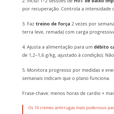
2. Inclui 1–2 sessões de
HIIT de baixo im
por recuperação. Controla a intensidade c
3. Faz
treino de força
2 vezes por seman
terra leve, remada) com carga progressiva
4. Ajusta a alimentação para um
débito c
de 1,2–1,6 g/kg, ajustado à condição). Não
5. Monitora progresso por medidas e energ
semanais indicam que o plano funciona.
Frase-chave: menos horas de cardio + mai
Os 10 cremes antirrugas mais poderosos par