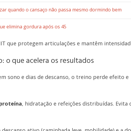
orizar quando o cansaço não passa mesmo dormindo bem
que elimina gordura após os 45
HIIT que protegem articulações e mantêm intensidad
: o que acelera os resultados
m sono e dias de descanso, o treino perde efeito e
proteína
, hidratação e refeições distribuídas. Evita 
e descanso ativo (caminhada leve, mobilidade) e a d